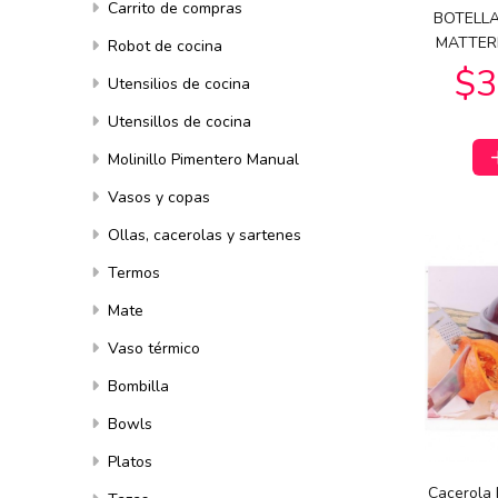
Carrito de compras
BOTELLA
$10.546
53
$9.790
$
00
MATTER
Robot de cocina
Utensilios de cocina
Utensillos de cocina
Molinillo Pimentero Manual
Vasos y copas
Ollas, cacerolas y sartenes
$15.271
$34.253
25
69
$1
Termos
Mate
Vaso térmico
Bombilla
Bowls
Platos
Cacerola 
$6