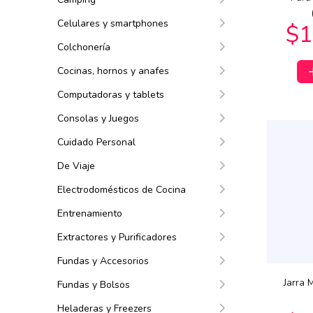
$2
Celulares y smartphones
Colchonería
Cocinas, hornos y anafes
Computadoras y tablets
Consolas y Juegos
Cuidado Personal
$51.609
62
$34.809
$1
08
De Viaje
Electrodomésticos de Cocina
Entrenamiento
Extractores y Purificadores
Fundas y Accesorios
Jarra 
Fundas y Bolsos
$220.542
$11.681
$1
29
24
Heladeras y Freezers