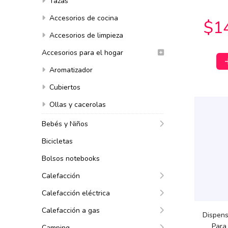
Tazas
$25.990
$26.290
00
00
Accesorios de cocina
Accesorios de limpieza
Accesorios para el hogar
Aromatizador
Cubiertos
Ollas y cacerolas
$36.365
10
$3
$103.727
25
Bebés y Niños
Bicicletas
Bolsos notebooks
Calefacción
Calefacción eléctrica
Calefacción a gas
Dispens
$45.302
78
Para
$64.722
38
Camping