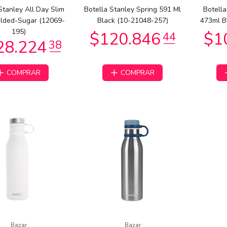
Stanley All Day Slim
Botella Stanley Spring 591 Ml
Botella
ilded-Sugar (12069-
Black (10-21048-257)
473ml B
0.590
$30.590
00
00
195)
COMPRAR
COMPRAR
$32.928
60
9.729
87
Bazar
Bazar