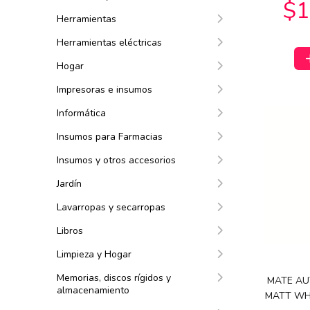
Herramientas
Herramientas eléctricas
Hogar
Impresoras e insumos
Informática
$84.942
$2
00
Insumos para Farmacias
$259.908
00
Insumos y otros accesorios
Jardín
Lavarropas y secarropas
Libros
Limpieza y Hogar
Memorias, discos rígidos y
MATE AU
almacenamiento
$33.090
00
MATT WHI
$33.090
$5
00