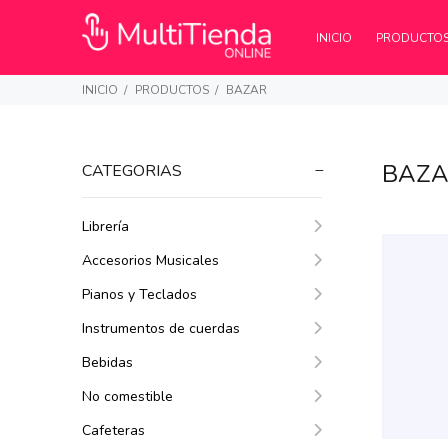
INICIO
PRODUCTO
INICIO
PRODUCTOS
BAZAR
BAZ
CATEGORIAS
Librería
Accesorios Musicales
$120.846
$1
44
$128.224
38
Pianos y Teclados
Instrumentos de cuerdas
Bebidas
No comestible
Cafeteras