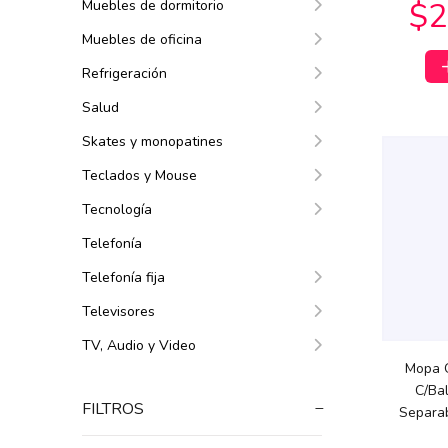
Muebles de dormitorio
Muebles de oficina
Refrigeración
Salud
Skates y monopatines
Teclados y Mouse
$7
$59.990
$59.990
00
00
Tecnología
Telefonía
Telefonía fija
Televisores
TV, Audio y Video
Mopa 
C/Ba
FILTROS
Separab
$134.382
$127.615
17
14
$1