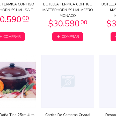
$46.542
 TERMICA CONTIGO
62
BOTELLA TERMICA CONTIGO
BOTELL
9.790
00
HORN 591 ML. SALT
MATTERHORN 591 ML.ACERO
MA
MONACO
COMPRAR
COMPRAR
$225.566
64
3.990
00
Doña Tina 25cm 4Lts.
Carrito De Compras Crystal
Despol
2.947
83