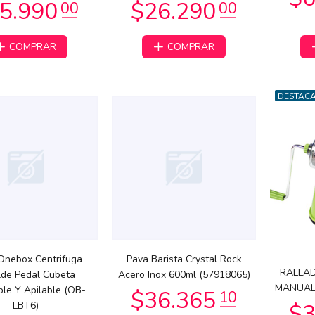
COMPRAR
COMPRAR
DESTAC
1.832
$46.950
74
00
Onebox Centrifuga
Pava Barista Crystal Rock
RALLA
lde Pedal Cubeta
Acero Inox 600ml (57918065)
MANUAL
le Y Apilable (OB-
$147.916
22
75.952
72
LBT6)