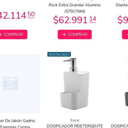
$24.990
00
Rock Extra Grande/ Aluminio
Stanle
(57917044)
COMPRAR
COMPRAR
DESTACADO
$72.600
00
0.490
00
er De Jabón Gadnic
Bazar
DOSIFICADOR P/DETERGENTE
DOSIFIC
 Esponjas Cocina