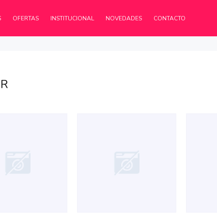
S
OFERTAS
INSTITUCIONAL
NOVEDADES
CONTACTO
AR
03.445
$114.079
52
41