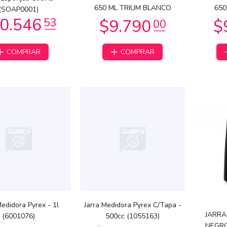
9.490
$25.990
00
00
650 ML TRIUM BLANCO
650
(SOAP0001)
COMPRAR
COMPRAR
$198.488
06
32.530
33
Medidora Pyrex - 1l
Jarra Medidora Pyrex C/Tapa -
JARRA
7.036
(6001076)
60
500cc (1055163)
$48.965
18
NEGRO