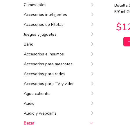
Comestibles
Botella 
$30.590
00
591ml G
$30.590
$3
00
Accesorios inteligentes
Accesorios de Piletas
Juegos y juguetes
Baño
Accesorios e insumos
Accesorios para mascotas
$142.114
50
Accesorios para redes
$62.991
$9
14
Accesorios para TV y video
Agua caliente
Audio
Audio y webcams
Bazar