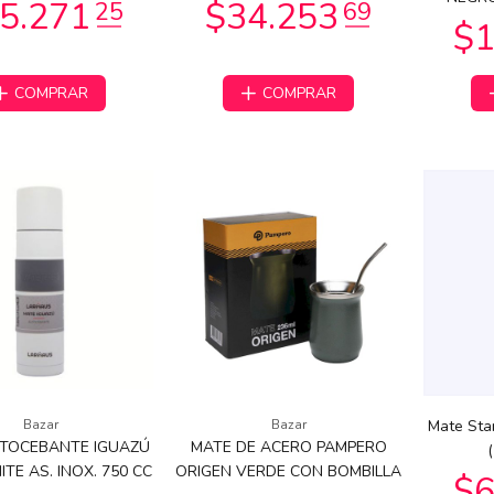
COMPRAR
COMPRAR
4.807
89
$33.090
00
Bazar
Bazar
Mate Sta
TOCEBANTE IGUAZÚ
MATE DE ACERO PAMPERO
TE AS. INOX. 750 CC
ORIGEN VERDE CON BOMBILLA
9.990
$59.990
00
00