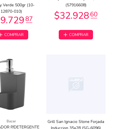
y Verde 500gr (10-
(57916608)
12870-010)
COMPRAR
COMPRAR
Bazar
Grill San Ignacio Stone Forjada
ADOR P/DETERGENTE
Induccion 35x28 (SG-6096)