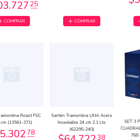
COMPRAR
COMPRAR
1.843
$61.987
23
97
ramontina Roast FSC
Sartén Tramontina UNA Acero
SET 3 
 cm (13561-371)
Inoxidable 24 cm 2.1 Lts
09.635
$114.119
00
49
CUADRAD
(62295-240)
760