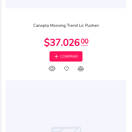
$34.171
92
Canopla Mooving Trend Lic Pushen
COMPRAR
$71.722
44