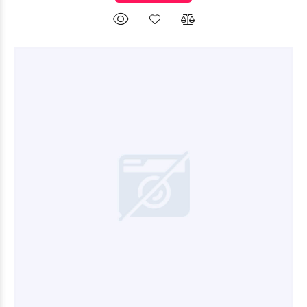
$58.080
00