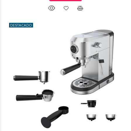
DESTACADO
$507.271
86