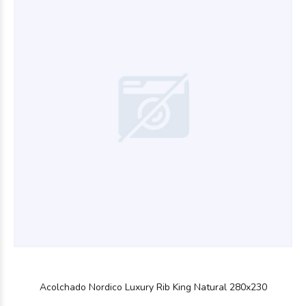
$16.726
80
$17.419
59
Acolchado Nordico Luxury Rib King Natural 280x230