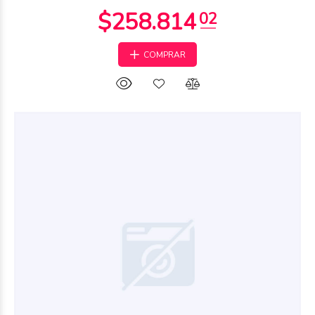
COMPRAR
$20.963
97