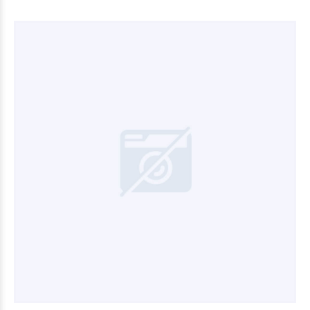
$147.244
35