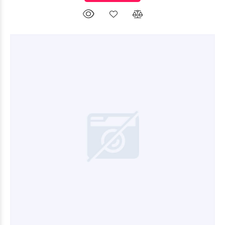
$219.527
21