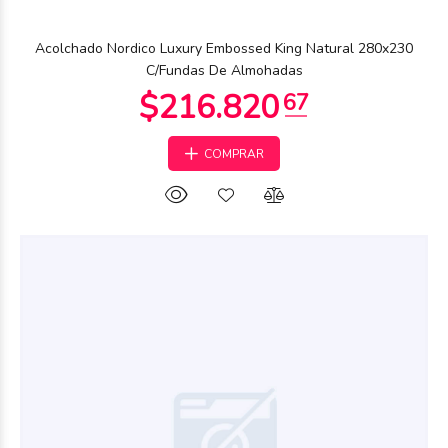
$258.814
02
Acolchado Nordico Luxury Embossed King Natural 280x230
C/Fundas De Almohadas
COMPRAR
$234.083
16