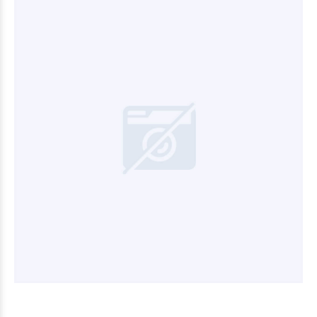
$18.076
52
$17.034
11