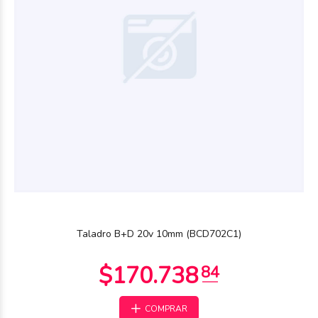
$42.945
90
Taladro B+D 20v 10mm (BCD702C1)
COMPRAR