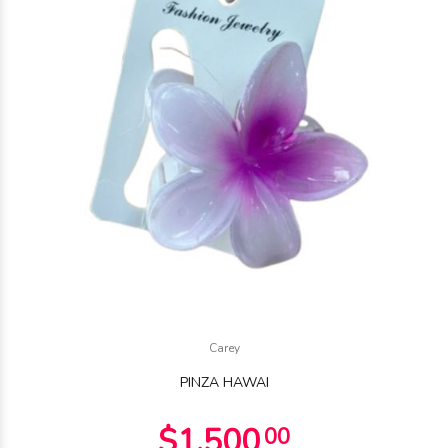
$1.750
00
$500
Carey
00
PINZA HAWAI