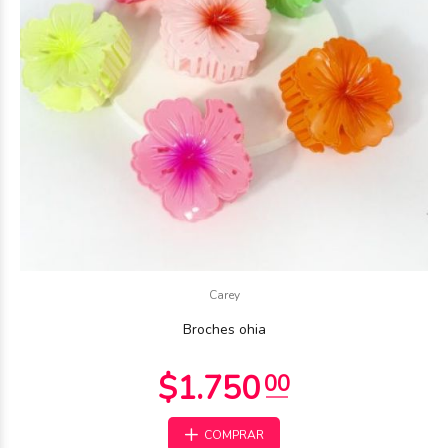
$2.000
Carey
00
Broches ohia
COMPRAR