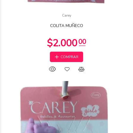
$500
Carey
00
COLITA MUÑECO
COMPRAR
$1.000
00